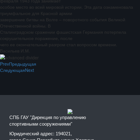
февраля 1943 года занимает
особое место во всей мировой истории. Эта дата ознаменовала
триумфальное для Красной армии
завершение битвы на Волге – поворотного события Великой
Отечественной войны. В
Сталинградском сражении фашистская Германия потерпела
сокрушительное поражение, после
чего ее окончательный разгром стал вопросом времени.
Васильев И.М.
Prev
Предыдущая
Следующая
Next
СПБ ГАУ "Дирекция по управлению
спортивными сооружениями"
Юридический адрес: 194021,