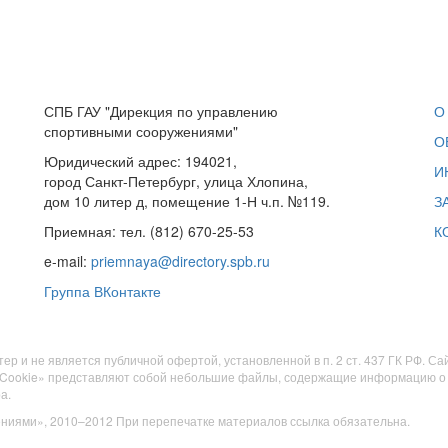
СПБ ГАУ "Дирекция по управлению
О
спортивными сооружениями"
О
Юридический адрес: 194021,
И
город Санкт-Петербург, улица Хлопина,
дом 10 литер д, помещение 1-Н ч.п. №119.
З
Приемная: тел. (812) 670-25-53
К
e-mail:
priemnaya@directory.spb.ru
Группа ВКонтакте
и не является публичной офертой, установленной в п. 2 ст. 437 ГК РФ. Са
 «Cookie» представляют собой небольшие файлы, содержащие информацию о 
а.
ниями», 2010–2012 При перепечатке материалов ссылка обязательна.